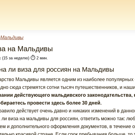
»
Мальдивы
за на Мальдивы
⏱️
k (15 за неделю)
2 мин.
на ли виза для россиян на Мальдивы
арство Мальдивы является одним из наиболее популярных
дно сюда стремятся сотни тысяч путешественников, и наши
ании действующего мальдивского законодательства, н
бираетесь провести здесь более 30 дней.
равило действует очень давно и никаких изменений в данно
 ли виза на мальдивы для россиян, ответить можно так: л
ем и дополнительного оформления документов, в течение о
тельно красивой стране. Если срок пребывания больше, то