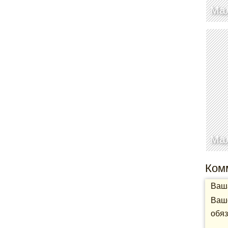
Ма
Ма
Ком
Ваша
Ваше
обяз