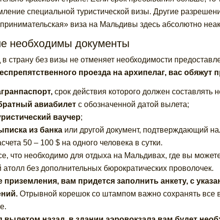
ление специальной туристической визы. Другие разрешени
принимательская» виза на Мальдивы здесь абсолютно неа
ие необходимы документы
 в страну без визы не отменяет необходимости предостав
еспрепятственного проезда на архипелаг, вас обяжут 
агранпаспорт,
срок действия которого должен составлять н
братный авиабилет
с обозначенной датой вылета;
уристический ваучер
;
ыписка из банка
или другой документ, подтверждающий на
счета 50 – 100 $ на одного человека в сутки.
се, что необходимо для отдыха на Мальдивах, где вы может
 атолл без дополнительных бюрократических проволочек.
 приземления, вам придется заполнить анкету, с указа
ний.
Отрывной корешок со штампом важно сохранять все в
е.
 вылетом назад, в здании аэровокзала вам будет не