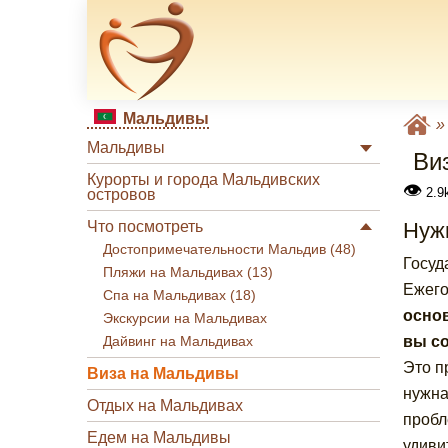
Мальдивы
Мальдивы
Ви
Курорты и города Мальдивских
👁
2.9
островов
Что посмотреть
Нуж
Достопримечательности Мальдив (48)
Госуд
Пляжи на Мальдивах (13)
Ежего
Спа на Мальдивах (18)
основ
Экскурсии на Мальдивах
вы со
Дайвинг на Мальдивах
Это п
Виза на Мальдивы
нужна
Отдых на Мальдивах
пробл
Едем на Мальдивы
удиви