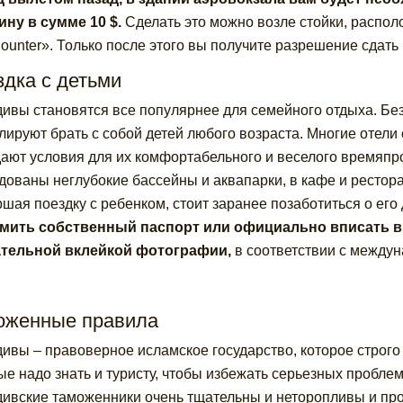
ну в сумме 10 $.
Сделать это можно возле стойки, распол
ounter». Только после этого вы получите разрешение сдать
дка с детьми
ивы становятся все популярнее для семейного отдыха. Без
лируют брать с собой детей любого возраста. Многие отел
дают условия для их комфортабельного и веселого времяпр
дованы неглубокие бассейны и аквапарки, в кафе и рестора
шая поездку с ребенком, стоит заранее позаботиться о его
ить собственный паспорт или официально вписать в 
ательной вклейкой фотографии,
в соответствии с между
оженные правила
ивы – правоверное исламское государство, которое строго
ые надо знать и туристу, чтобы избежать серьезных проблем
ивские таможенники очень тщательны и неторопливы и прове