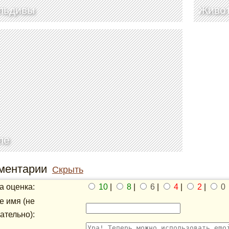
льдивы
Живот
ле
ментарии
Скрыть
 оценка:
10
|
8
|
6
|
4
|
2
|
0
 имя (не
ательно):