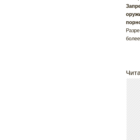
Запре
оружи
порн
Разре
более
Чита