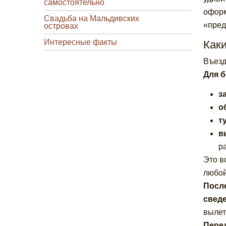
самостоятельно
оформ
Свадьба на Мальдивских
«пред
островах
Интересные факты
Как
Въезд
Для б
з
о
т
в
ра
Это в
любой
После
сведе
вылет
Перед