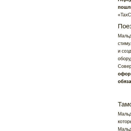
пошли
«TaxC
Поез
Мальд
стиму
и соз
обору
Совер
оформ
обяз
Там
Мальд
котор
Мальд