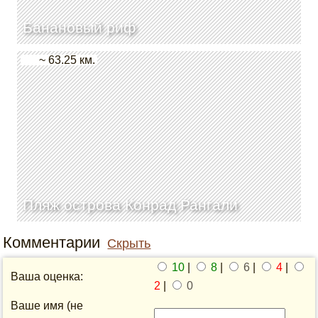
Банановый риф
~ 63.25 км.
Пляж острова Конрад Рангали
Комментарии
Скрыть
10
|
8
|
6
|
4
|
Ваша оценка:
2
|
0
Ваше имя (не