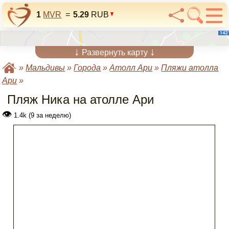
1
MVR
=
5.29
RUB
↓
↓
Развернуть карту
»
Мальдивы
»
Города
»
Атолл Ари
»
Пляжи атолла
Ари
»
Пляж Ника на атолле Ари
👁
1.4k (9 за неделю)