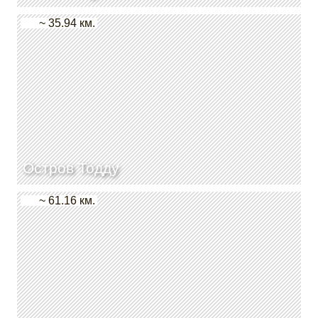
~ 35.94 км.
Остров Тодду
~ 61.16 км.