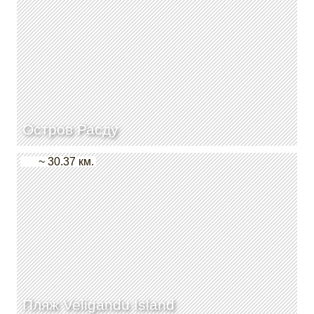
Остров Расду
~ 30.37 км.
Пляж Veligandu Island