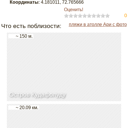
Координаты
:
4.181011
,
72.765666
Оценить!
0
пляжи в атолле Ари с фото
Что есть поблизости:
~ 150 м.
Остров Кудафолуду
~ 20.09 км.