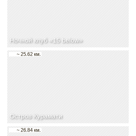
Ночной клуб «15 below»
~ 25.62 км.
Остров Курамати
~ 26.84 км.