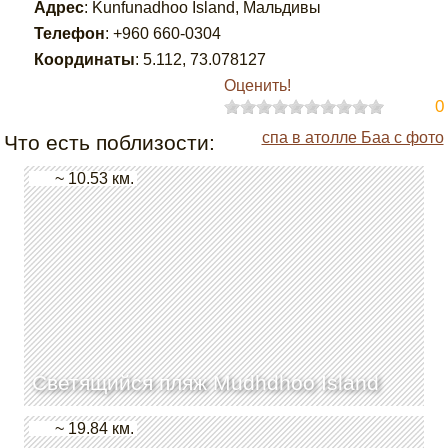
Адрес
:
Kunfunadhoo Island, Мальдивы
Телефон
:
+960 660-0304
Координаты
:
5.112
,
73.078127
Оценить!
0
спа в атолле Баа с фото
Что есть поблизости:
~ 10.53 км.
Светящийся пляж Mudhdhoo Island
~ 19.84 км.