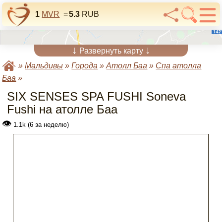
1
MVR
=
5.3
RUB
↓
↓
Развернуть карту
»
Мальдивы
»
Города
»
Атолл Баа
»
Спа атолла
Баа
»
SIX SENSES SPA FUSHI Soneva
Fushi на атолле Баа
👁
1.1k (6 за неделю)