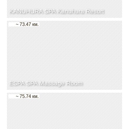
KANUHURA SPA Kanuhura Resort
~ 73.47 км.
ESPA SPA Massage Room
~ 75.74 км.