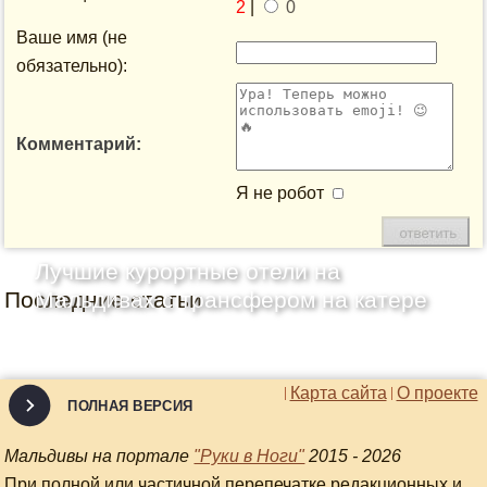
2
|
0
Ваше имя (не
обязательно):
Комментарий:
Я не робот
Лучшие курортные отели на
Последние статьи
Мальдивах с трансфером на катере
Карта сайта
О проекте
ПОЛНАЯ ВЕРСИЯ
Мальдивы на портале
"Руки в Ноги"
2015 - 2026
При полной или частичной перепечатке редакционных и