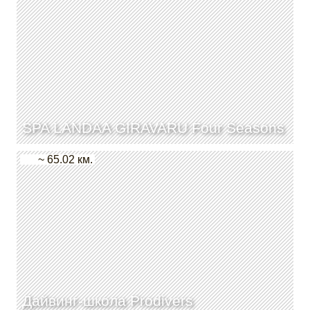
SPA LANDAA GIRAVARU Four Seasons
~ 65.02 км.
Дайвинг-школа Prodivers