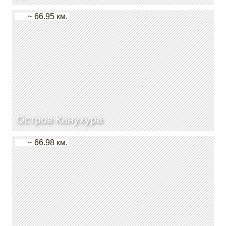
~ 66.95 км.
Остров Канухура
~ 66.98 км.