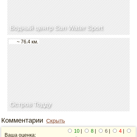
Водный центр Sun Water Sport
~ 76.4 км.
Остров Тодду
Комментарии
Скрыть
10
|
8
|
6
|
4
|
Ваша оценка: