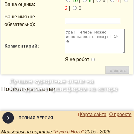
10
|
8
|
6
|
4
|
Ваша оценка:
2
|
0
Ваше имя (не
обязательно):
Комментарий:
Я не робот
Лучшие курортные отели на
Последние статьи
Мальдивах с трансфером на катере
Карта сайта
О проекте
ПОЛНАЯ ВЕРСИЯ
Мальдивы на портале
"Руки в Ноги"
2015 - 2026