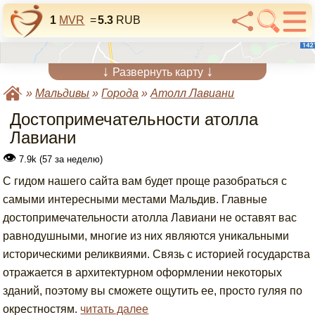
1
MVR
=
5.3
RUB
↓
↓
Развернуть карту
»
Мальдивы
»
Города
»
Атолл Лавиани
Достопримечательности атолла
Лавиани
👁
7.9k (57 за неделю)
С гидом нашего сайта вам будет проще разобраться с
самыми интересными местами Мальдив. Главные
достопримечательности атолла Лавиани не оставят вас
равнодушными, многие из них являются уникальными
историческими реликвиями. Связь с историей государства
отражается в архитектурном оформлении некоторых
зданий, поэтому вы сможете ощутить ее, просто гуляя по
окрестностям.
читать далее