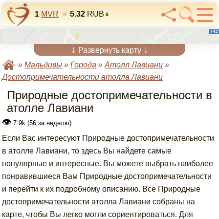
1
MVR
=
5.32
RUB
↓
↓
Развернуть карту
»
Мальдивы
»
Города
»
Атолл Лавиани
»
Достопримечательности атолла Лавиани
Природные достопримечательности в
атолле Лавиани
👁
7.9k (56 за неделю)
Если Вас интересуют Природные достопримечательности
в атолле Лавиани, то здесь Вы найдете самые
популярные и интересные. Вы можете выбрать наиболее
понравившиеся Вам Природные достопримечательности
и перейти к их подробному описанию. Все Природные
достопримечательности атолла Лавиани собраны на
карте, чтобы Вы легко могли сориентироваться. Для