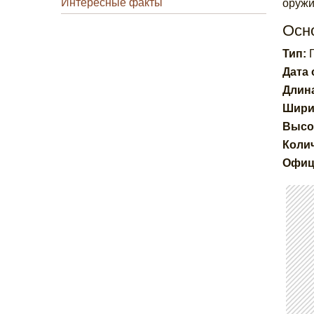
Интересные факты
оружи
Осн
Тип:
Г
Дата
Длин
Шири
Высо
Колич
Офиц