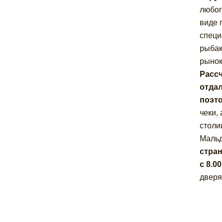
любог
виде 
специ
рыбак
рынок
Рассч
отдал
поэто
чеки,
столи
Мальд
стран
с 8.0
дверя