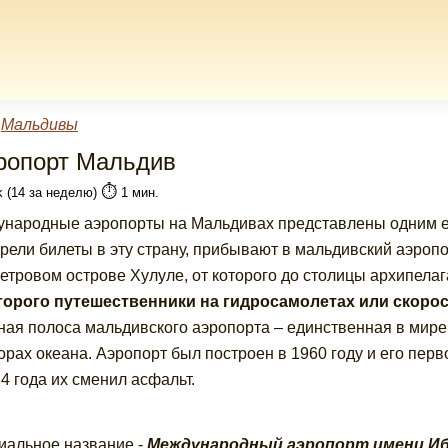
»
Мальдивы
ропорт Мальдив
⏱️
k (14 за неделю)
1 мин.
народные аэропорты на Мальдивах представлены одним е
рели билеты в эту страну, прибывают в мальдивский аэропо
етровом острове Хулуле, от которого до столицы архипелаг
торого путешественники на гидросамолетах или скоро
ная полоса мальдивского аэропорта – единственная в мире,
орах океана. Аэропорт был построен в 1960 году и его пер
 4 года их сменил асфальт.
альное название -
Международный аэропорт имени Ибр