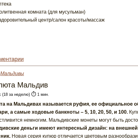
птека
олитвенная комната (для мусульман)
здоровительный центр/салон красоты/массаж
ментарии
»
Мальдивы
люта Мальдив
⏱️
k (18 за неделю)
1 мин.
а на Мальдивах называется руфия, ее официальное об
ари, а самые ходовые банкноты – 5, 10, 20, 50, и 100.
Купю
стливится немногим. Мальдивские монеты могут быть достоин
ивские деньги имеют интересный дизайн: на внешней
сник.
Новая серия купюр отличается цветовым разнообраз