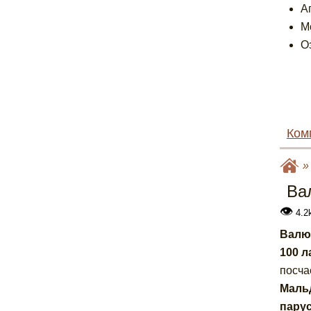
А
М
О
Ком
Ва
👁
4.2
Валют
100 л
посча
Мальд
пару