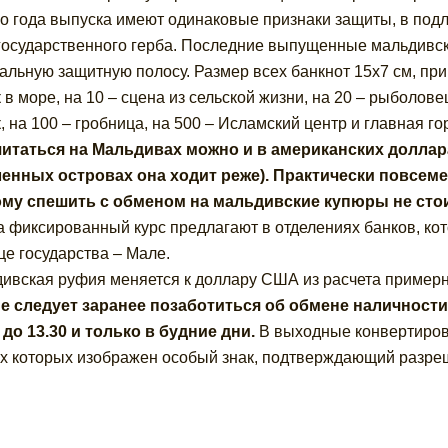
о года выпуска имеют одинаковые признаки защиты, в подл
государственного герба. Последние выпущенные мальдивск
альную защитную полосу. Размер всех банкнот 15х7 см, при
 в море, на 10 – сцена из сельской жизни, на 20 – рыболове
, на 100 – гробница, на 500 – Исламский центр и главная го
итаться на Мальдивах можно и в американских доллар
енных островах она ходит реже). Практически повсем
му спешить с обменом на мальдивские купюры не стои
 а фиксированный курс предлагают в отделениях банков, ко
це государства – Мале.
ивская руфия меняется к доллару США из расчета примерно
е следует заранее позаботиться об обмене наличност
0 до 13.30 и только в будние дни.
В выходные конвертирова
х которых изображен особый знак, подтверждающий разре