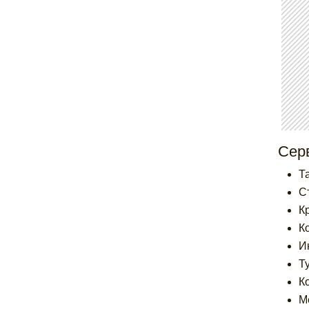
Серв
Т
С
К
К
И
Т
К
М