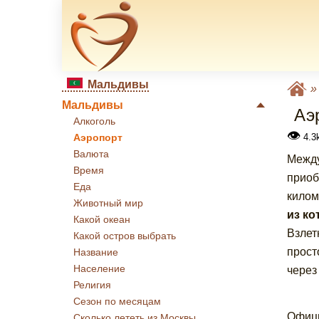
Мальдивы
Мальдивы
Аэ
Алкоголь
👁
4.3
Аэропорт
Валюта
Между
Время
приоб
Еда
килом
Животный мир
из ко
Какой океан
Взлет
Какой остров выбрать
прост
Название
Население
через
Религия
Сезон по месяцам
Офици
Сколько лететь из Москвы