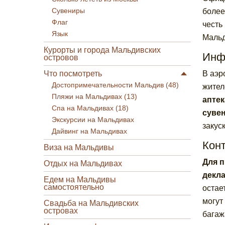
Сувениры
более
Флаг
честь
Язык
Мальд
Курорты и города Мальдивских
Инф
островов
Что посмотреть
В аэр
Достопримечательности Мальдив (48)
жител
Пляжи на Мальдивах (13)
аптек
Спа на Мальдивах (18)
сувен
Экскурсии на Мальдивах
закус
Дайвинг на Мальдивах
Кон
Виза на Мальдивы
Для 
Отдых на Мальдивах
декл
Едем на Мальдивы
самостоятельно
остае
могут
Свадьба на Мальдивских
островах
багаж