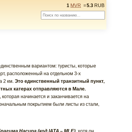
1
MVR
=
5.3
RUB
динственным вариантом: туристы, которые
рт, расположенный на отдельном 3-х
а 2 км.
Это единственный транзитный пункт,
стных катерах отправляются в Мале.
 которая начинается и заканчивается на
воначальным покрытием были листы из стали,
агима Насира (код IATA – MLE)
, хотя он