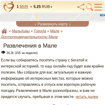
1
MVR
=
5.25
RUB
↓
↓
Развернуть карту
»
Мальдивы
»
Города
»
Мале
»
Достопримечательности Мале
Развлечения в Мале
👁
34.2k (155 за неделю)
Если вы собираетесь посетить страну с богатой и
интересной историей, то наш онлайн-гид будет вам крайне
полезен. Мы собрали для вас актуальную и важную
информацию об интересных местах, которые можно
посетить, отправляясь в отпуск или короткую рабочую
поездку. Развлечения в Мале разнообразны, и вам не
придется скучать, пребывая в этом месте.
читать далее