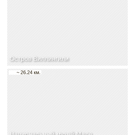
Остров Виллингили
~ 26.24 км.
Национальный музей Мале