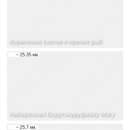
Кормление скатов и прочих рыб
~ 25.35 км.
Набережная Бодутакуруфаану Maгy
~ 25.7 км.