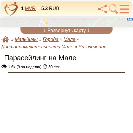
1
MVR
=
5.3
RUB
↓
↓
Развернуть карту
»
Мальдивы
»
Города
»
Мале
»
Достопримечательности Мале
»
Развлечения
Парасейлинг на Мале
👁
⏱️
1.6k (9 за неделю)
30 сек.