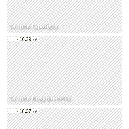
Остров Гурайдху
~ 10.29 км.
Остров Бодуфинолху
~ 18.07 км.