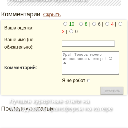
Комментарии
Скрыть
10
|
8
|
6
|
4
|
Ваша оценка:
2
|
0
Ваше имя (не
обязательно):
Комментарий:
Я не робот
Лучшие курортные отели на
Последние статьи
Мальдивах с трансфером на катере