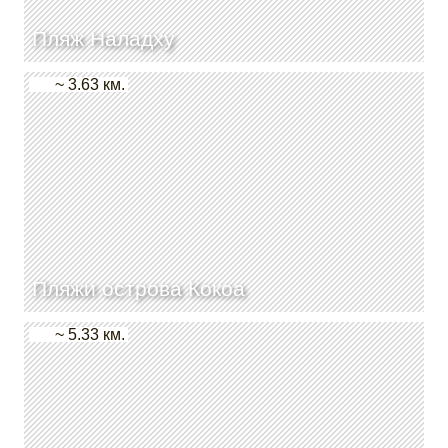
Пляж Наладху
~ 3.63 км.
Пляжи острова Кокоа
~ 5.33 км.