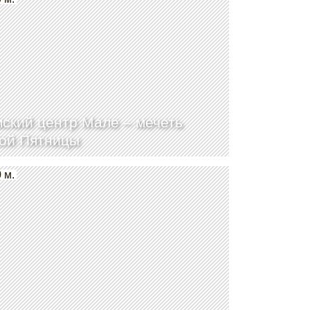
ский центр Мале – мечеть
ой Пятницы
 м.