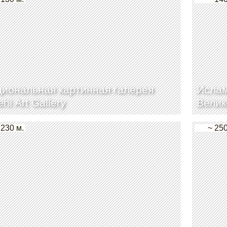
иональная картинная галерея
Ислам
ehi Art Gallery
Велик
 230 м.
~ 250