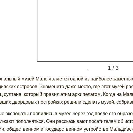
←
1
/
3
нальный музей Мале является одной из наиболее заметных
ивских островов. Знаменито даже место, где этот музей рас
ц султана, который правил этим архипелагом. Когда на Мал
вших дворцовых постройках решили сделать музей, собрав
е экспонаты появились в музее через год после его образов
лжают пополняться. Они рассказывают посетителям об исто
ии, общественном и государственном устройстве Мальдивск