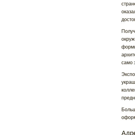
стран
оказа
досто
Получ
окруж
формы
архит
само 
Экспо
украш
колле
предн
Больш
оформ
Адре