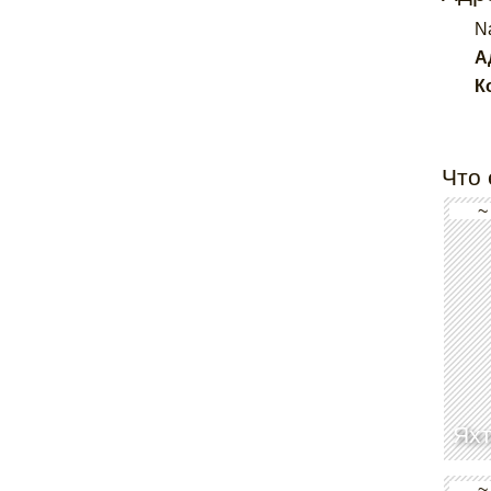
N
А
К
Что 
~
Яхт
~