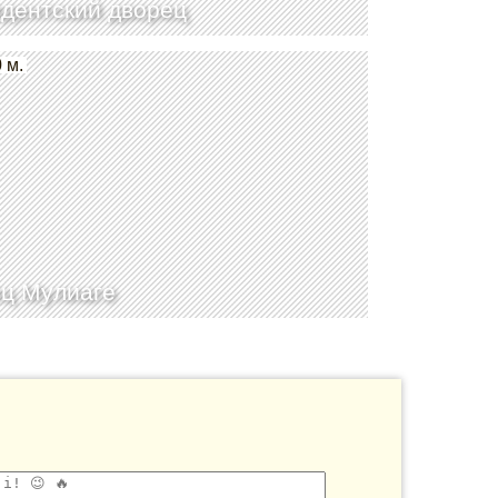
дентский дворец
 м.
ц Мулиаге