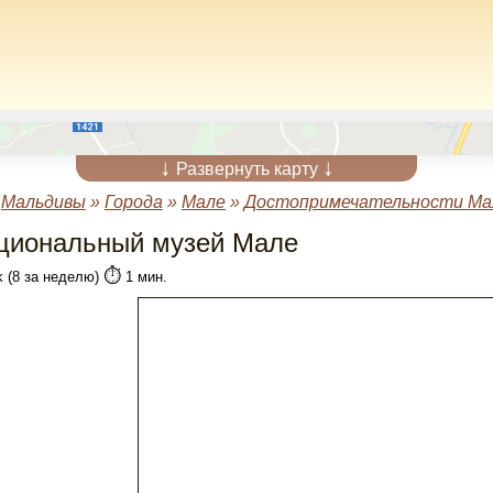
↓
↓
Развернуть карту
»
Мальдивы
»
Города
»
Мале
»
Достопримечательности Ма
циональный музей Мале
⏱️
k (8 за неделю)
1 мин.