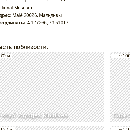
ational Museum
дрес
:
Malé 20026, Мальдивы
оординаты
:
4.177266
,
73.510171
есть поблизости:
 70 м.
~ 100
-клуб Voyages Maldives
Парк 
 130 м.
~ 140