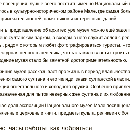
е посещения, лучше всего посетить именно Национальный 
лось в культурно-историческом районе Мале, где самая бо
примечательностей, памятников и интересных зданий.
ить представление об архитектуре музея можно ещё задолго
ено султанским парком, а входом в него служит аллея с р
, рядом с которым любят фотографироваться туристы. Что к
ектурная ценность невелика, что заставило власти строить 
здание музея стало бы заметной достопримечательностью.
зиция музея рассказывает про жизнь в период владычества
ения самого султана и его челяди, знаки султанской власти
кция огнестрельного и холодного оружия. Особенно привлек
азначенная для пыток неверных жён султана и их любовни
ая доля экспозиции Национального музея Мале посвящена
ленные церковные книги, предметы культа, реликвии с бол
с, часы работы, как добраться