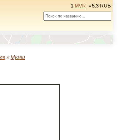
1
MVR
=
5.3
RUB
ле
»
Музеи