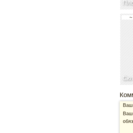
Пл
~
Скл
Ком
Ваша
Ваше
обяз