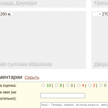
ощадь Джумури
Прези
 260 м.
~ 270
еп султана Ибрагима
Дворе
ментарии
Скрыть
 оценка:
10
|
8
|
6
|
4
|
2
|
0
 имя (не
ательно):