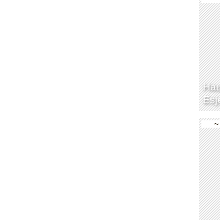
Нац
Esj
~