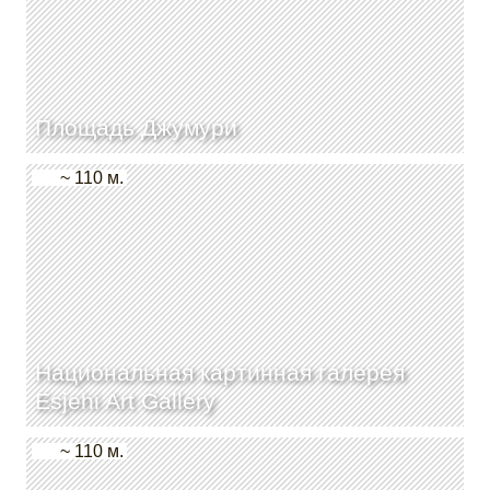
Площадь Джумури
~ 110 м.
Национальная картинная галерея
Esjehi Art Gallery
~ 110 м.