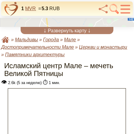
1
MVR
=
5.3
RUB
↓
↓
Развернуть карту
»
Мальдивы
»
Города
»
Мале
»
Достопримечательности Мале
»
Церкви и монастыри
»
Памятники архитектуры
Исламский центр Мале – мечеть
Великой Пятницы
👁
⏱️
2.6k (5 за неделю)
1 мин.