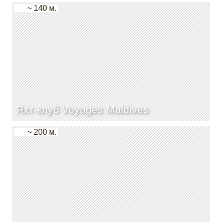
~ 140 м.
Яхт-клуб Voyages Maldives
~ 200 м.