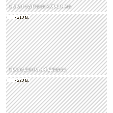
Склеп султана Ибрагима
~ 210 м.
Президентский дворец
~ 220 м.