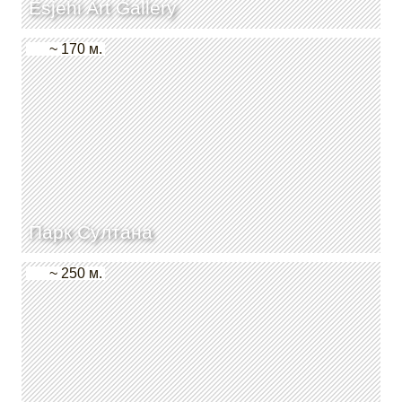
Esjehi Art Gallery
~ 170 м.
Парк Султана
~ 250 м.