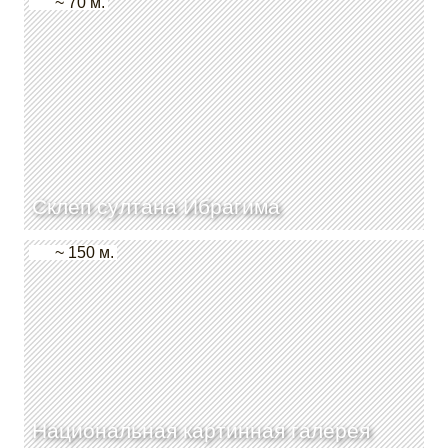
~ 70 м.
Склеп султана Ибрагима
~ 150 м.
Национальная картинная галерея