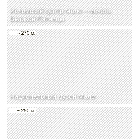
Исламский центр Мале – мечеть
Великой Пятницы
~ 270 м.
Национальный музей Мале
~ 290 м.