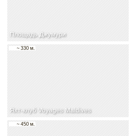
Площадь Джумури
~ 330 м.
Яхт-клуб Voyages Maldives
~ 450 м.