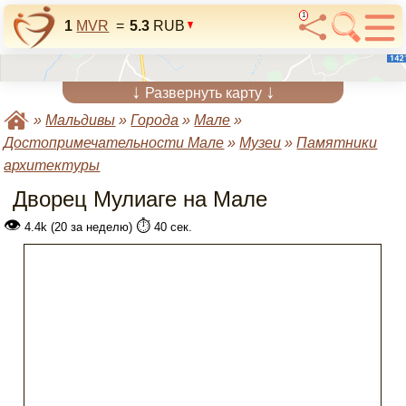
1
1
MVR
=
5.3
RUB
↓
↓
Развернуть карту
»
Мальдивы
»
Города
»
Мале
»
Достопримечательности Мале
»
Музеи
»
Памятники
архитектуры
Дворец Мулиаге на Мале
👁
⏱️
4.4k (20 за неделю)
40 сек.