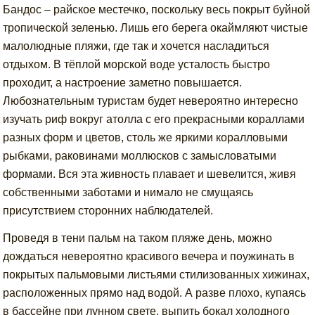
Бандос – райское местечко, поскольку весь покрыт буйной
тропической зеленью. Лишь его берега окаймляют чистые
малолюдные пляжи, где так и хочется насладиться
отдыхом. В тёплой морской воде усталость быстро
проходит, а настроение заметно повышается.
Любознательным туристам будет невероятно интересно
изучать риф вокруг атолла с его прекрасными кораллами
разных форм и цветов, столь же яркими коралловыми
рыбками, раковинами моллюсков с замысловатыми
формами. Вся эта живность плавает и шевелится, живя
собственными заботами и нимало не смущаясь
присутствием сторонних наблюдателей.
Проведя в тени пальм на таком пляже день, можно
дождаться невероятно красивого вечера и поужинать в
покрытых пальмовыми листьями стилизованных хижинах,
расположенных прямо над водой. А разве плохо, купаясь
в бассейне при лунном свете, выпить бокал холодного