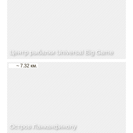
Центр рыбалки Universal Big Game
~ 7.32 км.
Остров Ланканфинолу