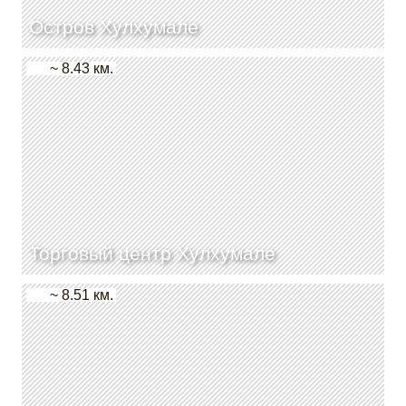
Остров Хулхумале
~ 8.43 км.
Торговый центр Хулхумале
~ 8.51 км.