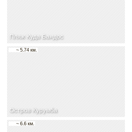
Пляж Куда Бандос
~ 5.74 км.
Остров Курумба
~ 6.6 км.