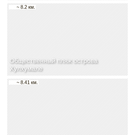
~ 8.2 км.
Общественный пляж острова
Хулхумале
~ 8.41 км.