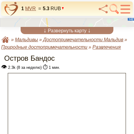
1
MVR
=
5.3
RUB
↓
↓
Развернуть карту
»
Мальдивы
»
Достопримечательности Мальдив
»
Природные достопримечательности
»
Развлечения
Остров Бандос
👁
⏱️
2.3k (8 за неделю)
1 мин.