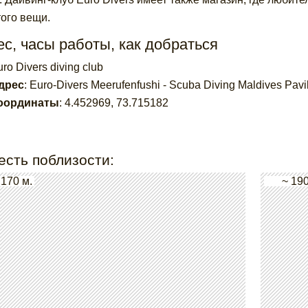
того вещи.
с, часы работы, как добраться
ro Divers diving club
дрес
:
Euro-Divers Meerufenfushi - Scuba Diving Maldives Pav
оординаты
:
4.452969
,
73.715182
есть поблизости:
 170 м.
~ 190