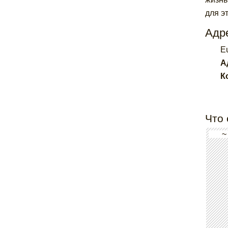
для э
Адре
Eu
А
К
Что 
~