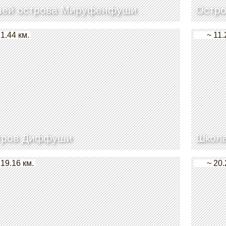
зей острова Мируфенфуши
Остр
 1.44 км.
~ 11.
тров Диффуши
Школа
 19.16 км.
~ 20.