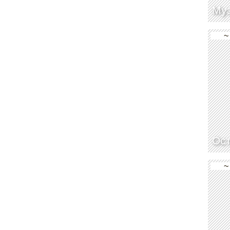
Му
~
Ос
~