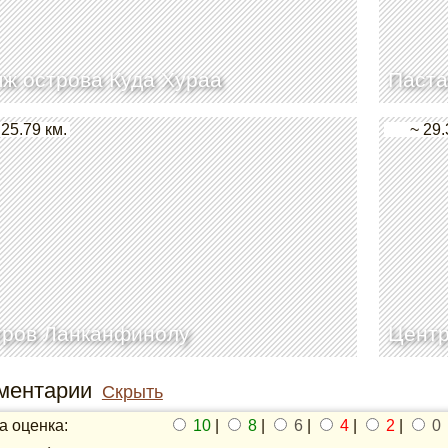
ж острова Куда Хураа
Паста
 25.79 км.
~ 29.
тров Ланканфинолу
Центр
ментарии
Скрыть
 оценка:
10
|
8
|
6
|
4
|
2
|
0