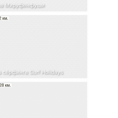
ов Мируфенфуши
2 км.
 сёрфинга Surf Holidays
28 км.