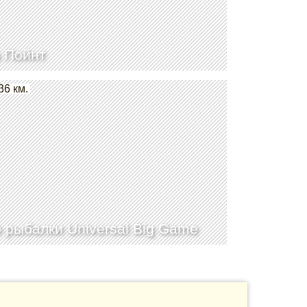
 Пойнт
36 км.
 рыбалки Universal Big Game