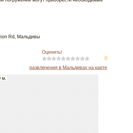
ilion Rd, Мальдивы
Оценить!
0
развлечения в Мальдивах на карте
 м.