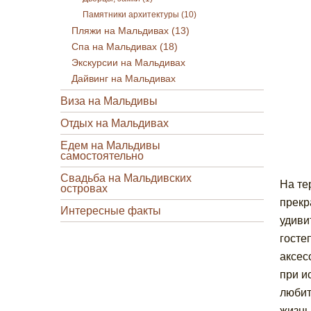
Памятники архитектуры (10)
Пляжи на Мальдивах (13)
Спа на Мальдивах (18)
Экскурсии на Мальдивах
Дайвинг на Мальдивах
Виза на Мальдивы
Отдых на Мальдивах
Едем на Мальдивы
самостоятельно
Свадьба на Мальдивских
На те
островах
прекр
Интересные факты
удиви
госте
аксес
при и
любит
жизнь