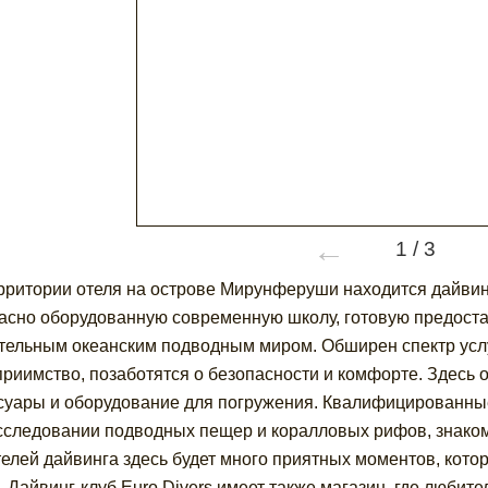
←
1
/
3
рритории отеля на острове Мирунферуши находится дайвинг
асно оборудованную современную школу, готовую предоста
тельным океанским подводным миром. Обширен спектр услуг
приимство, позаботятся о безопасности и комфорте. Здес
суары и оборудование для погружения. Квалифицированны
сследовании подводных пещер и коралловых рифов, знаком
елей дайвинга здесь будет много приятных моментов, кото
. Дайвинг-клуб Euro Divers имеет также магазин, где люби