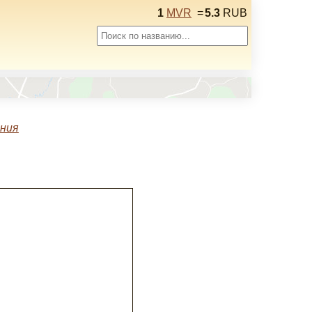
1
MVR
=
5.3
RUB
ения