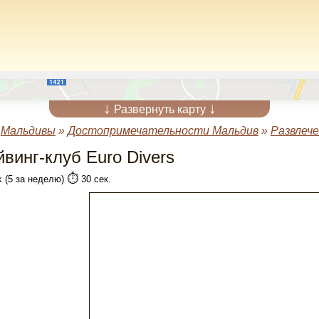
↓
↓
Развернуть карту
»
Мальдивы
»
Достопримечательности Мальдив
»
Развлеч
винг-клуб Euro Divers
⏱️
k (5 за неделю)
30 сек.