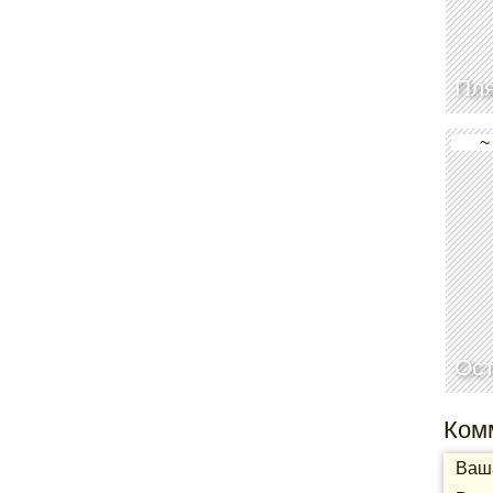
Пля
~
Ос
Ком
Ваша